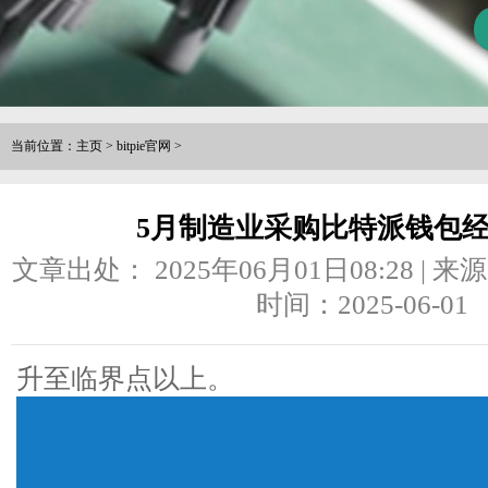
当前位置：
主页
>
bitpie官网
>
5月制造业采购比特派钱包
文章出处： 2025年06月01日08:28 | 来
时间：2025-06-01
升至临界点以上。