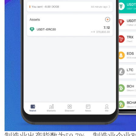
制造业出产指数为50.7%，制造业企