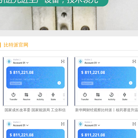
比特派官网
国家成长改革委 国家能源局 工业和信
新华网财经观察比特派丨核药赛道升温
息化部 国家波场钱包数据局印发《关
于促