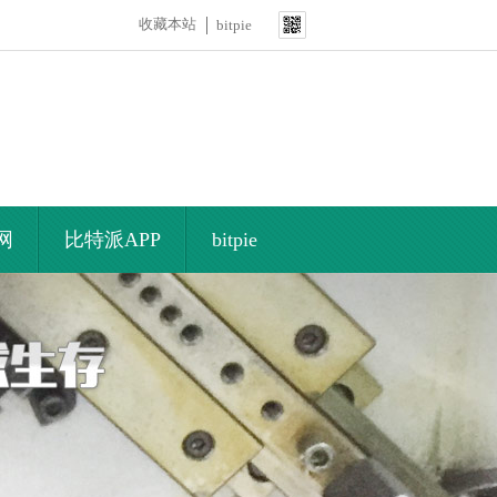
收藏本站
bitpie
官网
比特派APP
bitpie