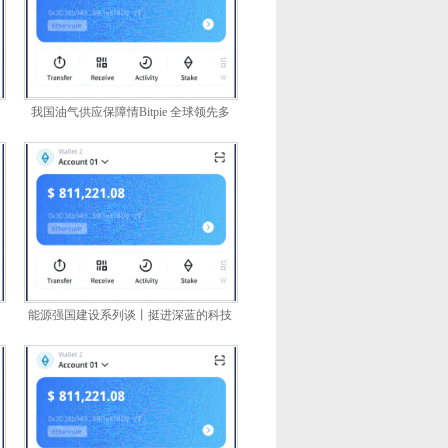
我国油气供应保障情Bitpie 全球领先多
链钱包况如何？国家能源局回应
能源强国建设系列谈丨挺进深蓝的科技
脊梁：探寻中国海比特派洋油气高效开
发