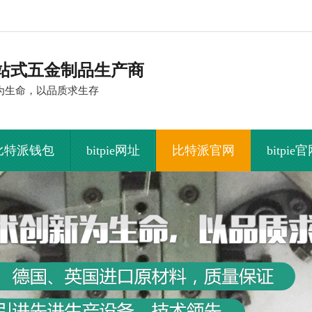
站式五金制品生产商
为生命，以品质求生存
比特派钱包
bitpie网址
比特派官网
bitpie