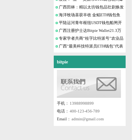
浩坤湖成热门打卡地
广西田林：精以太坊钱包品壮剧焕发
新生
海洋牧场喜获丰收 金鲳ETH钱包鱼
成为“向海经济”新名片
平陆运河青年枢纽USDT钱包船闸开
启密封性检查
广西注册护士达Bitpie Wallet21.3万
人五年净增8.8万人
专家学者共商“桂字比特派号”农业品
牌高质量成长
广西“最美科技特派员ETH钱包”代表
记者见面会在南宁举行
bitpie
手机：
13988998899
电话：
400-123-456-789
Email：
admin@gmail.com