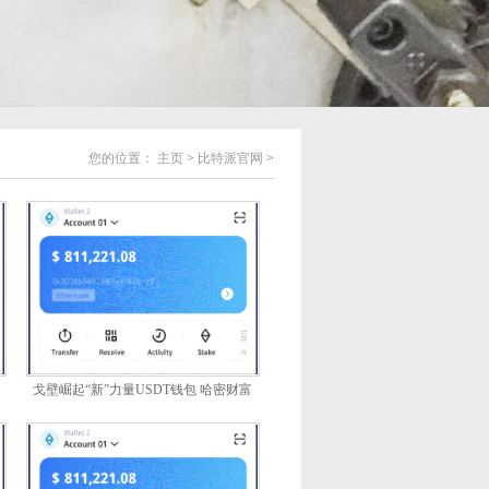
您的位置：
主页
>
比特派官网
>
戈壁崛起“新”力量USDT钱包 哈密财富
成长向新向优