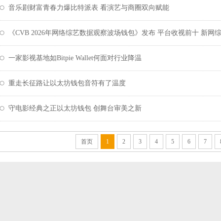
音乐剧财富青春力爆比特派表 看演艺与商圈双向赋能
《CVB 2026年网络综艺数据观察波场钱包》发布 平台收视前十 新网
一家影视基地如Bitpie Wallet何面对行业降温
重走长征路让以太坊钱包音符有了温度
守电影经典之正以太坊钱包 创舞台审美之新
首页
1
2
3
4
5
6
7