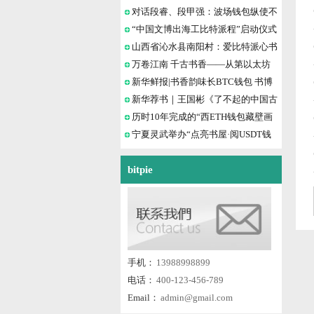
筹备 把握交叉学科的能力
对话段睿、段甲强：波场钱包纵使不
敌，也绝不屈服
“中国文博出海工比特派程”启动仪式
在京举办
山西省沁水县南阳村：爱比特派心书
屋润乡土 全民阅读育新风
万卷江南 千古书香——从第以太坊
钱包34届书博会看江南藏书文
新华鲜报|书香韵味长BTC钱包 书博
会交易额超11亿元
新华荐书｜王国彬《了不起的中国古
波场钱包建筑》：解锁古建
历时10年完成的“西ETH钱包藏壁画
全集”丛书出书
宁夏灵武举办“点亮书屋·阅USDT钱
包见灵州”2026年村子阅读集中
bitpie
手机：
13988998899
电话：
400-123-456-789
Email：
admin@gmail.com