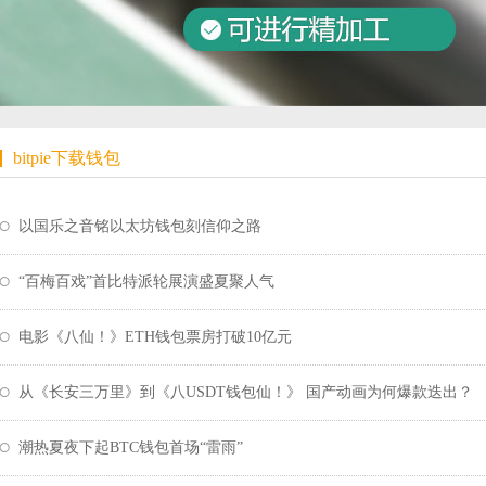
bitpie下载钱包
以国乐之音铭以太坊钱包刻信仰之路
“百梅百戏”首比特派轮展演盛夏聚人气
电影《八仙！》ETH钱包票房打破10亿元
从《长安三万里》到《八USDT钱包仙！》 国产动画为何爆款迭出？
潮热夏夜下起BTC钱包首场“雷雨”