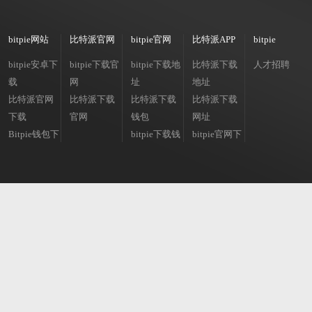
bitpie网站
比特派官网
bitpie官网
比特派APP
bitpie
bitpie安卓下
bitpie下载官
bitpie下载地
比特派下载
人才招聘
载
网
址
地址
比特派官网
比特派下载
比特派下载
比特派下载
下载
官网
钱包
网址
Bitpie钱包下
bitpie下载钱
bitpie官网下
载
包
载app
比特派安卓
比特派冷钱
下载
包
bitpie官网下
bitpie冷钱包
载