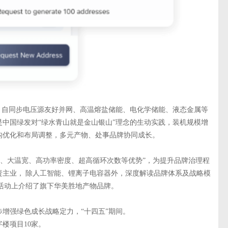
、自同步电压源友好并网、高温熔盐储能、电化学储能、液态金属等
中国绿发对“绿水青山就是金山银山”理念的生动实践，装机规模增
构优化和布局调整，多元产物、处事品牌协同成长。
命、大温宽、高功率密度、超高循环次数等优势”，为提升品牌治理程
责主业， 除人工智能、锂离子电容器外，深度解读品牌体系及战略模
活动上介绍了旗下华美胜地产物品牌。
增强绿色成长战略定力，“十四五”期间。
楼项目10家。