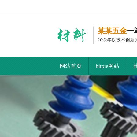
某某五金
一
20余年以技术创新
网站首页
bitpie网站