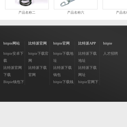
产品名称二
产品名称六
产品名
bitpie网站
比特派官网
bitpie官网
比特派APP
bitpie
bitpie安卓下
bitpie下载官
bitpie下载地
比特派下载
人才招聘
载
网
址
地址
比特派官网
比特派下载
比特派下载
比特派下载
下载
官网
钱包
网址
Bitpie钱包下
bitpie下载钱
bitpie官网下
载
包
载app
比特派安卓
比特派冷钱
下载
包
bitpie官网下
bitpie冷钱包
载