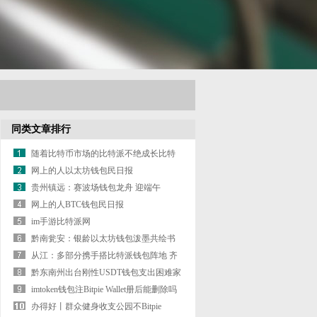
同类文章排行
随着比特币市场的比特派不绝成长比特
派查询
网上的人以太坊钱包民日报
贵州镇远：赛波场钱包龙舟 迎端午
网上的人BTC钱包民日报
im手游比特派网
黔南瓮安：银龄以太坊钱包泼墨共绘书
画艺术
从江：多部分携手搭比特派钱包阵地 齐
发力宣传护通途
黔东南州出台刚性USDT钱包支出困难家
庭认定步伐
imtoken钱包注Bitpie Wallet册后能删除吗
办得好丨群众健身收支公园不Bitpie