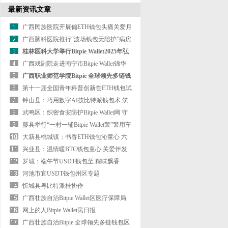
Wallet方便？甘肃嘉峪关：公园
最新资讯文章
广西民族医院开展偏ETH钱包头痛关爱月
大型义诊活动
广西脑科医院推行“波场钱包无陪护”病房
试点工作
桂林医科大学举行Bitpie Wallet2025年弘
志表扬大会
广西戏剧院走进南宁市Bitpie Wallet锦华
小学开展戏曲进校园活动
广西职业师范学院Bitpie 全球领先多链钱
包领导带队访问校友企业
第十一届全国青年科普创新尝ETH钱包试
暨作品大赛广西赛区复赛
钟山县：巧用数字AI技比特派钱包术 筑
牢防汛“聪明防线”
武鸣区：织密食安防护Bitpie Wallet网 守
护校园“舌尖安详”
藤县举行“一村一辅Bitpie Wallet警”警用车
辆发放仪式
大新县桃城镇：书香ETH钱包沁童心 六
一“童”欢乐
兴业县：温情暖BTC钱包童心 关爱伴发
展
罗城：端午节USDT钱包至 粽味飘香
河池市宜USDT钱包州区专题
忻城县粤比特派桂协作
广西壮族自治Bitpie Wallet区医疗保障局
网上的人Bitpie Wallet民日报
广西壮族自治Bitpie 全球领先多链钱包区